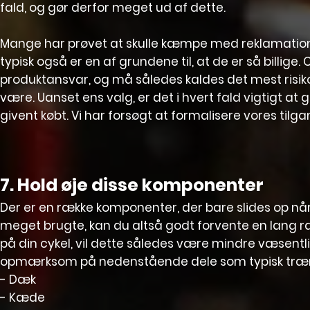
fald, og gør derfor meget ud af dette.
Mange har prøvet at skulle kæmpe med reklamationss
typisk også er en af grundene til, at de er så billige
produktansvar, og må således kaldes det mest risikof
være. Uanset ens valg, er det i hvert fald vigtigt a
givent købt. Vi har forsøgt at formalisere vores tilg
7. Hold øje disse komponenter
Der er en række komponenter, der bare slides op når 
meget brugte, kan du altså godt forvente en lang ræ
på din cykel, vil dette således være mindre væsentl
opmærksom på nedenstående dele som typisk trænger
- Dæk
- Kæde