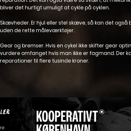
reparation. Det kan også være så svært, at mekanik
bliver det hurtigt umuligt at cykle på cyklen.
Skævheder. Er hjul eller stel skæve, så kan det ogs
uden de rette måleværktøjer.
Gear og bremser. Hvis en cykel ikke skifter gear opti
vurdere omfanget hvis man ikke er fagmand. Der k
reparationer til flere tusinde kroner.
KLER
ere