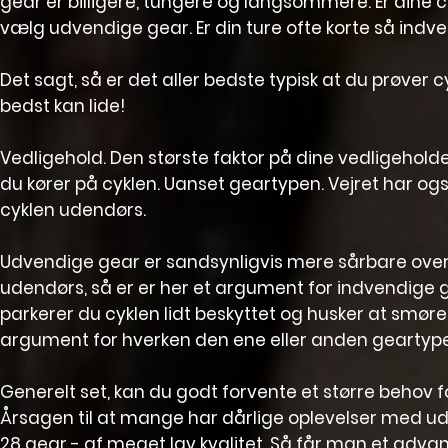
gear er billigere, tungere og langsommere. Er dine c
vælg udvendige gear. Er din ture ofte korte så indv
Det sagt, så er det aller bedste typisk at du prøve
bedst kan lide!
Vedligehold. Den største faktor på dine vedligeho
du kører på cyklen. Uanset geartypen. Vejret har ogs
cyklen udendørs.
Udvendige gear er sandsynligvis mere sårbare overfor
udendørs, så er er her et argument for indvendige gea
parkerer du cyklen lidt beskyttet og husker at smør
argument for hverken den ene eller anden geartyp
Generelt set, kan du godt forvente et større behov fo
Årsagen til at mange har dårlige oplevelser med udv
28 gear - af meget lav kvalitet. Så får man et adva