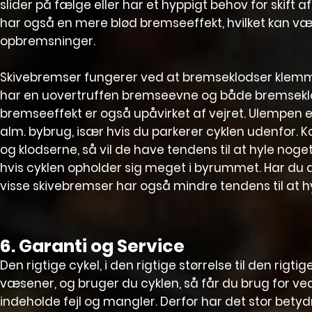
slider på fælge eller har et hyppigt behov for skift 
har også en mere blød bremseeffekt, hvilket kan væ
opbremsninger.
Skivebremser fungerer ved at bremseklodser klemmer 
har en uovertruffen bremseevne og både bremsekl
bremseeffekt er også upåvirket af vejret. Ulempen e
alm. bybrug, især hvis du parkerer cyklen udenfor. 
og klodserne, så vil de have tendens til at hyle no
hvis cyklen opholder sig meget i byrummet. Har du d
visse skivebremser har også mindre tendens til at hy
6. Garanti og Service
Den rigtige cykel, i den rigtige størrelse til den rigti
væsener, og bruger du cyklen, så får du brug for ved
indeholde fejl og mangler. Derfor har det stor betyd