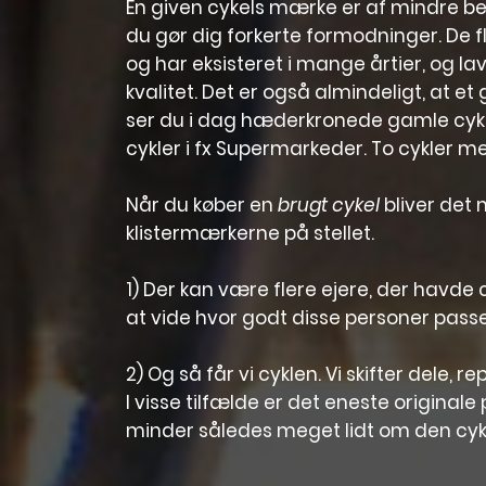
En given cykels mærke er af mindre bety
du gør dig forkerte formodninger. De 
og har eksisteret i mange årtier, og l
kvalitet. Det er også almindeligt, at e
ser du i dag hæderkronede gamle cykel
cykler i fx Supermarkeder. To cykler m
Når du køber en
brugt cykel
bliver det 
klistermærkerne på stellet.
1) Der kan være flere ejere, der havde c
at vide hvor godt disse personer passe
2) Og så får vi cyklen. Vi skifter dele,
I visse tilfælde er det eneste original
minder således meget lidt om den cykel 