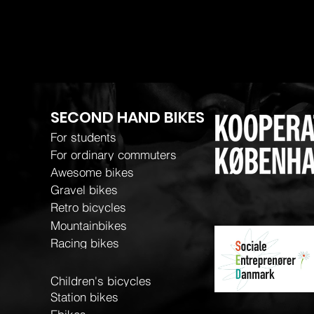
SECOND HAND BIKES
For students
For ordinary commuters
Awesome bikes
Gravel bikes
Retro bicycles
Mountainbikes
Racing bikes
Children's bicycles
Station bikes