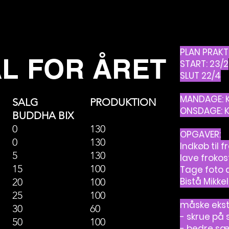
PLAN PRAKT
ÅL FOR ÅRET
START: 23/2
SLUT 22/4
MANDAGE: KL
SALG
PRODUKTION
ONSDAGE: KL
BUDDHA BIX
0
130
OPGAVER:
0
130
Indkøb til f
5
130
lave frokos
15
100
Tage foto a
Bistå Mikke
20
100
25
100
måske ekst
30
60
- skrue på 
50
100
- bedre sæl